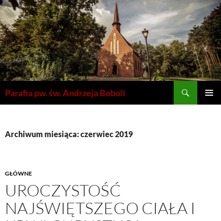
Szukaj
Parafia pw. św. Andrzeja Boboli
PRZEJDŹ
MENU
DO
GŁÓWN
TREŚCI
Archiwum miesiąca: czerwiec 2019
GŁÓWNE
UROCZYSTOŚĆ
NAJŚWIĘTSZEGO CIAŁA I